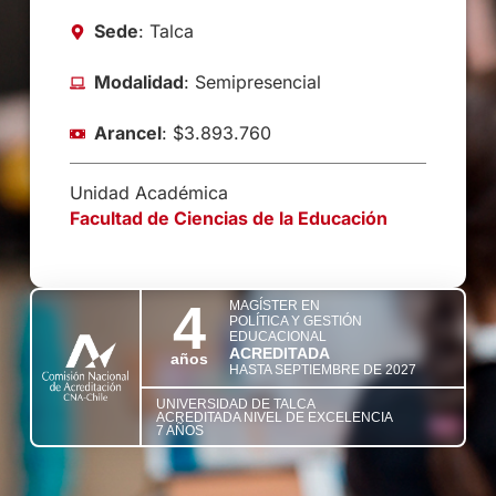
Sede
: Talca
Modalidad
: Semipresencial
Arancel
: $3.893.760
Unidad Académica
Facultad de Ciencias de la Educación
4
MAGÍSTER EN
POLÍTICA Y GESTIÓN
EDUCACIONAL
ACREDITADA
años
HASTA SEPTIEMBRE DE 2027
UNIVERSIDAD DE TALCA
ACREDITADA NIVEL DE EXCELENCIA
7 AÑOS