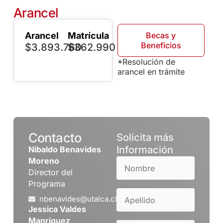
Arancel
Arancel
Matrícula
Becas y
Beneficios
$3.893.760
$362.990
*Resolución de
arancel en trámite
Contacto
Solicita más
Información
Nibaldo Benavides
Moreno
Director del
Programa
nbenavides@utalca.cl
Jessica Valdes
Manriquez