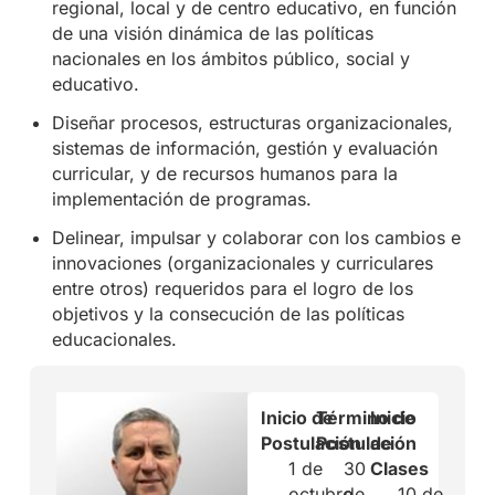
regional, local y de centro educativo, en función
de una visión dinámica de las políticas
nacionales en los ámbitos público, social y
educativo.
Diseñar procesos, estructuras organizacionales,
sistemas de información, gestión y evaluación
curricular, y de recursos humanos para la
implementación de programas.
Delinear, impulsar y colaborar con los cambios e
innovaciones (organizacionales y curriculares
entre otros) requeridos para el logro de los
objetivos y la consecución de las políticas
educacionales.
Inicio de
Término de
Inicio
Postulación
Postulación
de
1 de
30
Clases
octubre
de
10 de