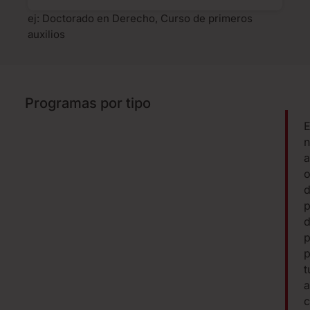
ej: Doctorado en Derecho, Curso de primeros
auxilios
Programas por tipo
E
n
a
o
p
d
p
p
t
a
c