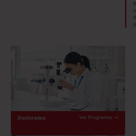
p
y
d
p
Ver Programas
Doctorados