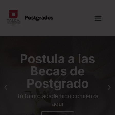
ostula a las
Do
Becas de
Postgrado
10
turo académico comienza
egre
aquí