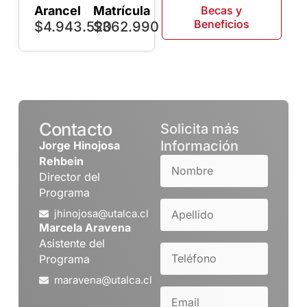
Arancel
Matrícula
Becas y
Beneficios
$4.943.520
$362.990
Contacto
Solicita más
Información
Jorge Hinojosa
Rehbein
Director del
Programa
jhinojosa@utalca.cl
Marcela Aravena
Asistente del
Programa
maravena@utalca.cl