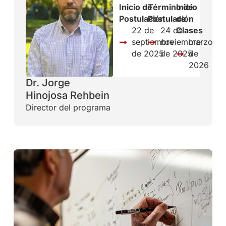
Inicio de
Término de
Inicio
Postulación
Postulación
de
22 de
24 de
Clases
septiembre
noviembre
marzo
de 2025
de 2025
de
2026
Dr. Jorge
Hinojosa Rehbein
Director del programa