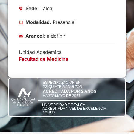
Sede
: Talca
Modalidad
: Presencial
Arancel
: a definir
Unidad Académica
Facultad de Medicina
ESPECIALIZACIÓN EN
PSIQUIATRÍA ADULTOS
ACREDITADA POR 2 AÑOS
HASTA MAYO DE 2027
UNIVERSIDAD DE TALCA
ACREDITADA NIVEL DE EXCELENCIA
7 AÑOS