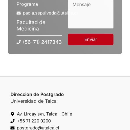
Programa
paola.sepulveda@utalca.cl
Facultad de
Medicina
Enviar
(56-71) 2417343
Direccion de Postgrado
Universidad de Talca
Av. Lircay s/n, Talca - Chile
+56 71 220 0200
postgrado@utalca.cl