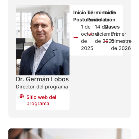
Inicio de
Término de
Inicio
Postulación
Postulación
de
1 de
14 de
Clases
octubre
diciembre
Primer
de
de 2025
trimestre
2025
de 2026
Dr. Germán Lobos
Director del programa
Sitio web del
programa