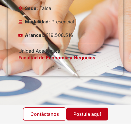
Sede
: Talca
Modalidad
: Presencial
Arancel
: $19.508.516
Unidad Académica
Facultad de Economía y Negocios
Contáctanos
Postula aquí