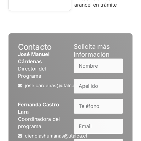
arancel en trámite
Contacto
Solicita más
Información
José Manuel
Cárdenas
Director del
Programa
jose.cardenas@utalca.cl
Fernanda Castro
Lara
Coordinadora del
programa
cienciashumanas@utalca.cl