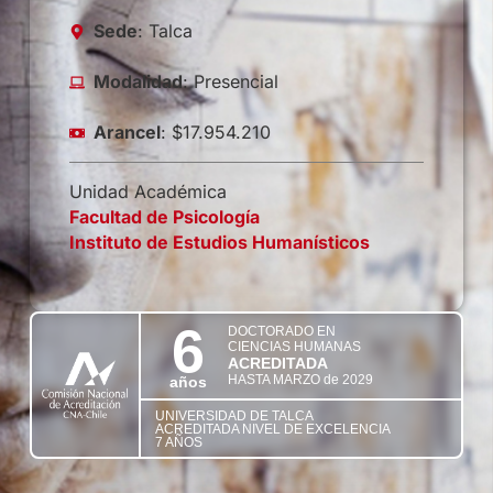
Sede
: Talca
Modalidad
: Presencial
Arancel
: $17.954.210
Unidad Académica
Facultad de Psicología
Instituto de Estudios Humanísticos
6
DOCTORADO EN
CIENCIAS HUMANAS
ACREDITADA
HASTA MARZO de 2029
años
UNIVERSIDAD DE TALCA
ACREDITADA NIVEL DE EXCELENCIA
7 AÑOS