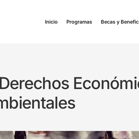
Inicio
Programas
Becas y Benefic
Derechos Económic
mbientales