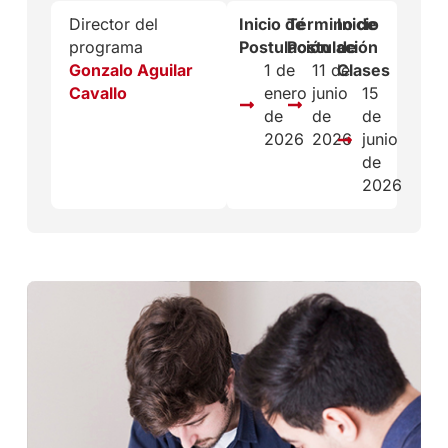
Director del
Inicio de
Término de
Inicio
programa
Postulación
Postulación
de
Gonzalo Aguilar
1 de
11 de
Clases
Cavallo
enero
junio
15
de
de
de
2026
2026
junio
de
2026