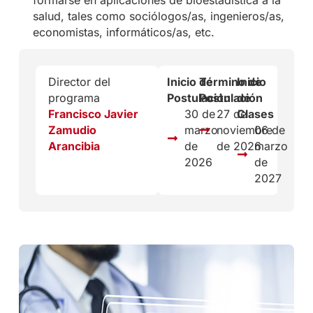
salud, tales como sociólogos/as, ingenieros/as,
economistas, informáticos/as, etc.
Director del
Inicio de
Término de
Inicio
programa
Postulación
Postulación
de
Francisco Javier
30 de
27 de
Clases
Zamudio
marzo
noviembre
06 de
Arancibia
de
de 2026
marzo
2026
de
2027