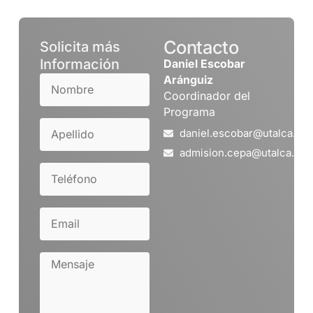
Contacto
Solicita más
Información
Daniel Escobar
Aránguiz
Coordinador del
Programa
daniel.escobar@utalca.cl
admision.cepa@utalca.cl