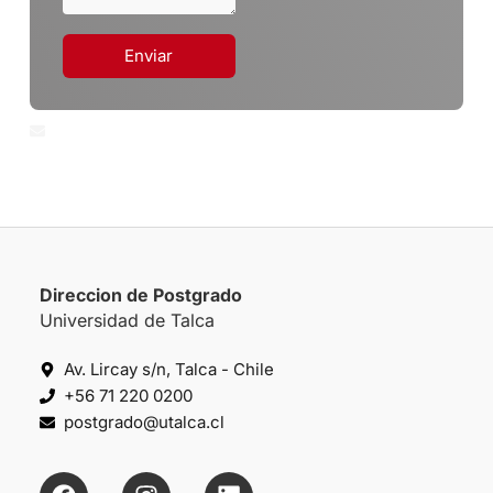
Enviar
gabriela.herrerac@utalca.cl
Direccion de Postgrado
Universidad de Talca
Av. Lircay s/n, Talca - Chile
+56 71 220 0200
postgrado@utalca.cl