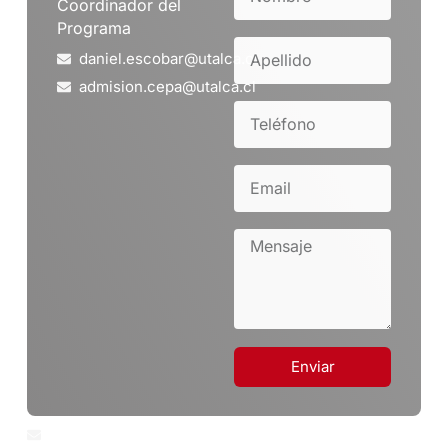
Coordinador del
Programa
daniel.escobar@utalca.cl
admision.cepa@utalca.cl
Enviar
gabriela.herrerac@utalca.cl