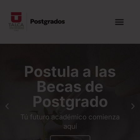
stula a las
Doc
Becas de
ostgrado
100
uro académico comienza
egres
aquí