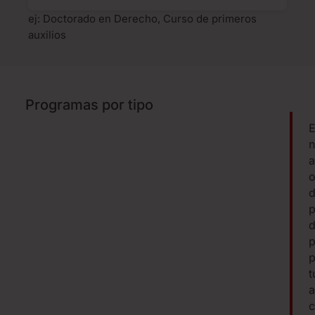
ej: Doctorado en Derecho, Curso de primeros
auxilios
Programas por tipo
E
n
a
o
p
d
p
p
t
a
c