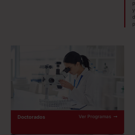
p
y
d
p
Ver Programas
Doctorados